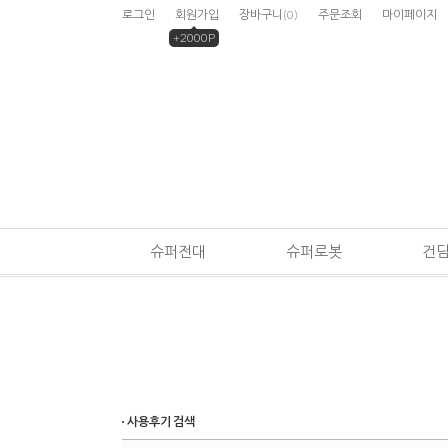
로그인
회원가입
장바구니
(
0
)
주문조회
마이페이지
+2000P
슈퍼전대
슈퍼로봇
건
사용후기 검색