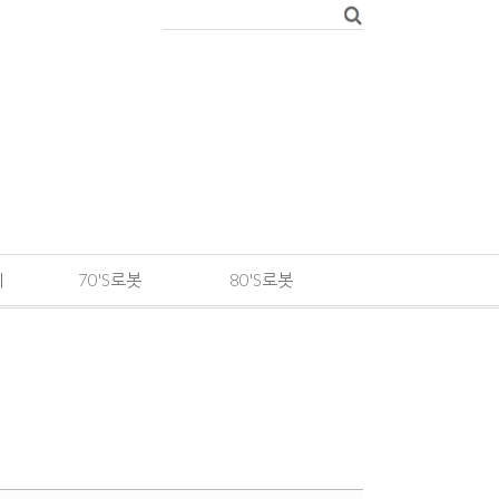
메
70'S로봇
80'S로봇