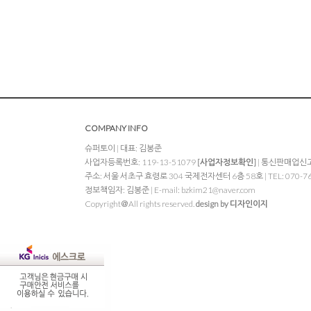
COMPANY INFO
슈퍼토이 | 대표: 김봉준
사업자등록번호: 119-13-51079
[사업자정보확인]
| 통신판매업신고:
주소: 서울 서초구 효령로 304 국제전자센터 6층 58호 | TEL: 070-7648-
정보책임자: 김봉준 | E-mail:
bzkim21@naver.com
Copyright＠All rights reserved.
design by 디자인이지