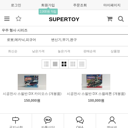
로그인
회원가입
주문조회
마이페이지
2,000원 적립
SUPERTOY
우주 형사 시리즈
로봇,메카닉,피규어
변신기,무기,완구
최신순
낮은가격
높은가격
판매순위
상품명
시공전사 스필반 DX 카이오스 (개봉품)
시공전사 스필반 DX 스켈레톤 (개봉품)
150,000원
100,000원
공지사항
카톡상담
Q&A
멤버쉽