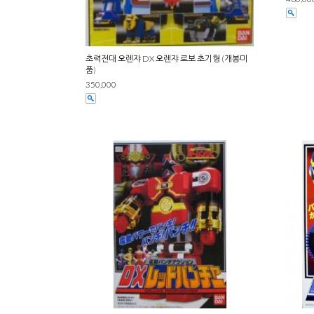
초력전대 오렌쟈 DX 오렌쟈 로보 초기형 (개봉미
품)
350,000