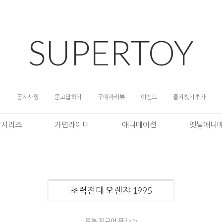
SUPERTOY
공지사항
묻고답하기
구매자리뷰
이벤트
즐겨찾기추가
담시리즈
가면라이더
애니메이션
옛날애니
초력전대 오렌쟈 1995
로봇 피규어 무기
(7)