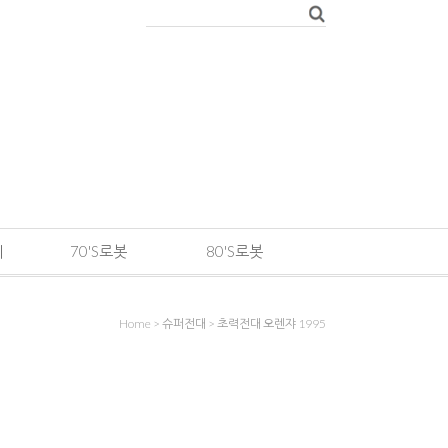
메
70'S로봇
80'S로봇
Home
>
슈퍼전대
>
초력전대 오렌쟈 1995