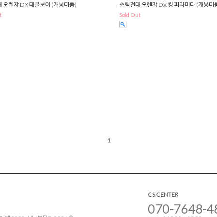
 오렌쟈 DX 태클보이 (개봉미품)
초력전대 오렌쟈 DX 킹 피라미다 (개봉미
t
Sold Out
1
CS CENTER
070-7648-4