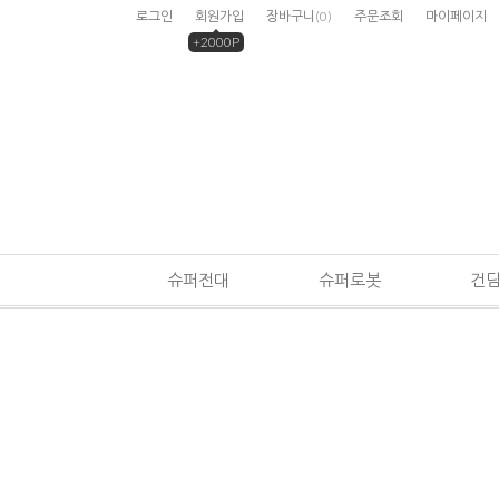
로그인
회원가입
장바구니
(
0
)
주문조회
마이페이지
+2000P
슈퍼전대
슈퍼로봇
건