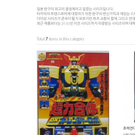
일본 완구의 최고의 결정체라고 일컫는 시리즈입니다..
타카라의 트랜스포머제 대항하기 위한 완구의 변신기믹과 재밌는 스토
더이상 시리즈가 존속이 될지 모르지만 파츠 교환식 합체 그리고 전
최근 제품보다는 2010년 이전 시리즈까지 각광받는 시리즈이며 대
Total
7
items in this category
초력전대
480,00