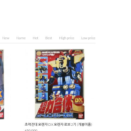
New
Name
Hot
Best
High price
Low price
초력전대 오렌쟈 DX 오렌쟈 로보 2기 (개봉미품)
650,000