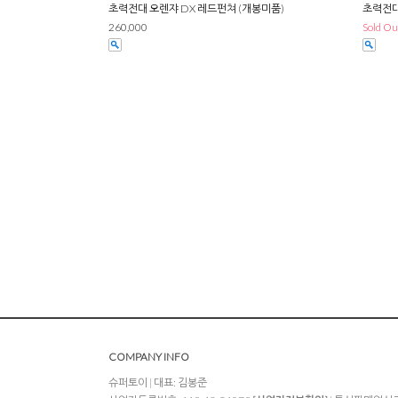
초력전대 오렌쟈 DX 레드펀쳐 (개봉미품)
초력전대
260,000
Sold Ou
COMPANY INFO
슈퍼토이 | 대표: 김봉준