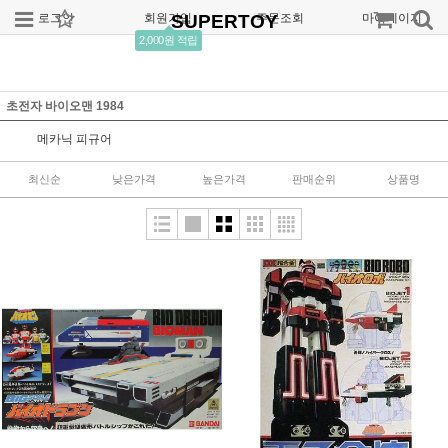
로그인
회원가입
SUPERTOY
주문조회
마이페이지
2,000원 적립
초전자 바이오맨 1984
메카닉 피규어
최신순
낮은가격
높은가격
판매순위
상품명