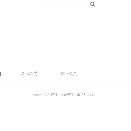
메
70'S로봇
80'S로봇
Home
>
슈퍼전대
>
동물전대 쥬오우쟈 2016