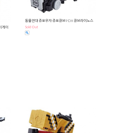
동물전대 쥬오우쟈 쥬오큐브9 DX 큐브라이노스
Sold Out
엘리게이