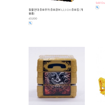
Sold Ou
동물전대 쥬오우쟈 쥬오큐브1,2,3 DX 쥬오킹 (개
봉품)
65,000