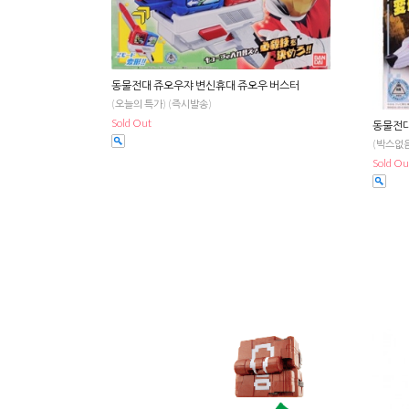
동물전대 쥬오우쟈 변신휴대 쥬오우 버스터
(오늘의 특가) (즉시발송)
Sold Out
동물전대
(박스없음
Sold Ou