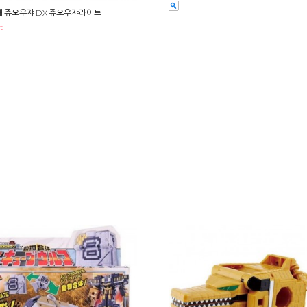
 쥬오우쟈 DX 쥬오우쟈라이트
t