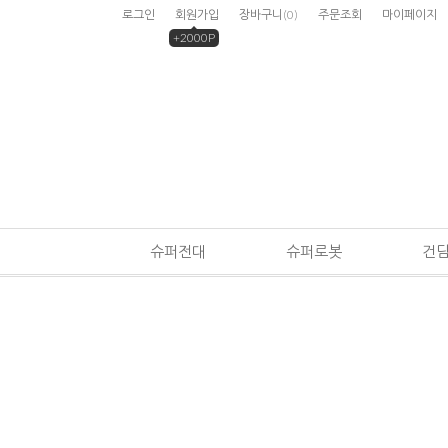
로그인
회원가입
장바구니
(
0
)
주문조회
마이페이지
+2000P
슈퍼전대
슈퍼로봇
건