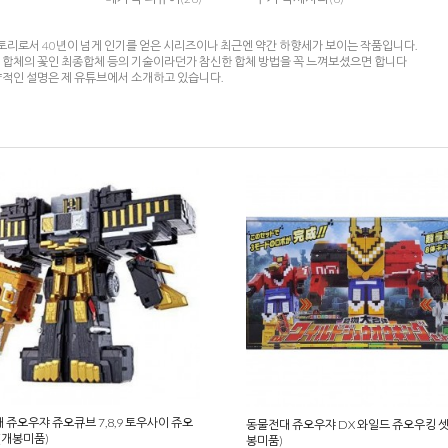
리로서 40년이 넘게 인기를 얻은 시리즈이나 최근엔 약간 하향세가 보이는 작품입니다.
대 합체의 꽃인 최종합체 등의 기술이라던가 참신한 합체 방법을 꼭 느껴보셨으면 합니다
략적인 설명은 제 유튜브에서 소개하고 있습니다.
 쥬오우쟈 쥬오큐브 7,8,9 토우사이 쥬오
동물전대 쥬오우쟈 DX 와일드 쥬오우킹 셋
 (개봉미품)
봉미품)