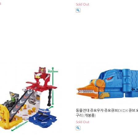
t
Sold Out
동물전대 쥬오우쟈 쥬오큐브EX DX 큐브 
구리 (개봉품)
Sold Out