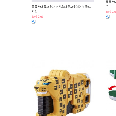
동물전대
스
동물전대 쥬오우쟈 변신휴대 쥬오우체인져 골드
버젼
Sold Ou
Sold Out