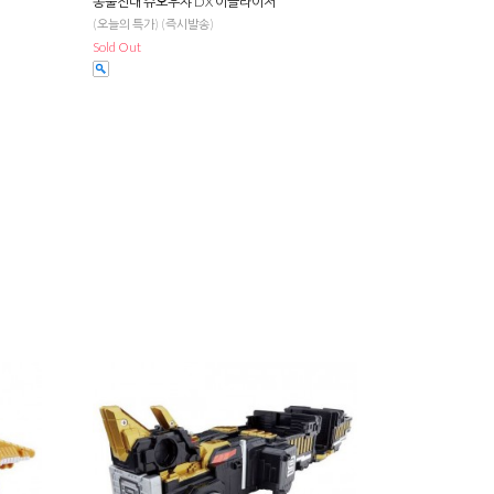
동물전대 쥬오우쟈 DX 이글라이저
(오늘의 특가) (즉시발송)
Sold Out