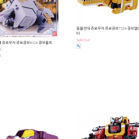
동물전대 쥬오우쟈 쥬오큐브7 DX 큐브
터
Sold Out
 쥬오우쟈 쥬오큐브8 DX 큐브울프
)
t