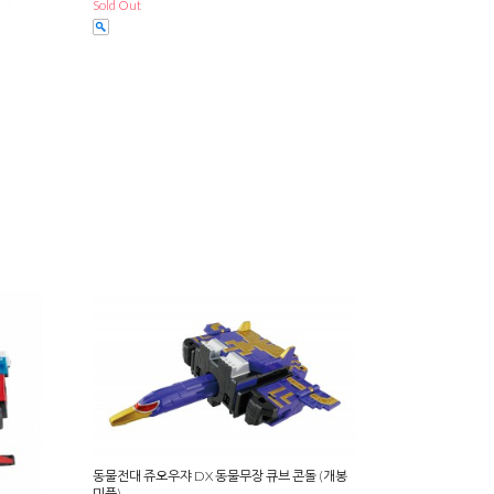
Sold Out
동물전대 쥬오우쟈 DX 동물무장 큐브 콘돌 (개봉
미품)