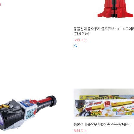
t
동물전대 쥬오우쟈 쥬오큐브 10 DX 도데
(개봉미품)
Sold Out
동물전대 쥬오우쟈 DX 쥬오우쟈간롯드
Sold Out