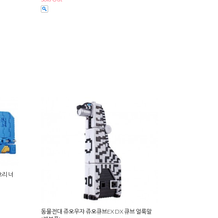
오리 너
동물전대 쥬오우쟈 쥬오큐브EX DX 큐브 얼룩말