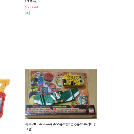
(개봉품)
Sold Out
동물전대 쥬오우쟈 쥬오큐브EX DX 큐브 부엉이 &
표범