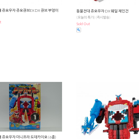
 쥬오우쟈 쥬오큐브EX DX 큐브 부엉이
동물전대 쥬오우쟈 DX 웨일 체인건
)
(오늘의 특가) (즉시발송)
t
Sold Out
 쥬오우쟈 미니프라 도데카이오 (6종)