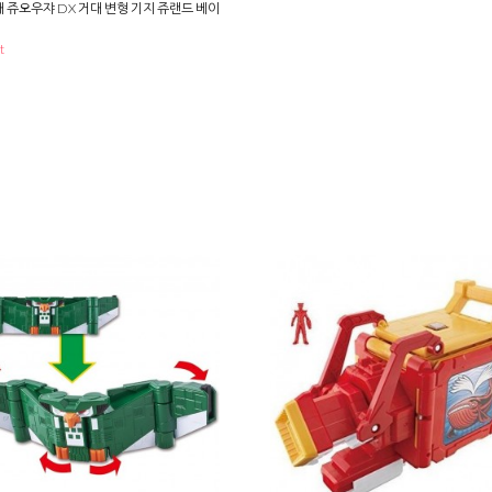
 쥬오우쟈 DX 거대 변형 기지 쥬랜드 베이
t