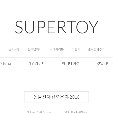
SUPERTOY
공지사항
묻고답하기
구매자리뷰
이벤트
즐겨찾기추가
담시리즈
가면라이더
애니메이션
옛날애니
동물전대 쥬오우쟈 2016
메카닉 피규어
무기 악세사리
(26)
(6)