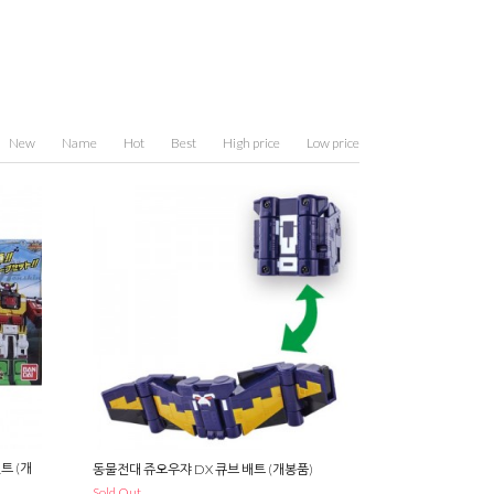
New
Name
Hot
Best
High price
Low price
트 (개
동물전대 쥬오우쟈 DX 큐브 배트 (개봉품)
Sold Out