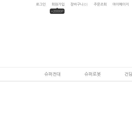
로그인
회원가입
장바구니
(
0
)
주문조회
마이페이지
+2000P
슈퍼전대
슈퍼로봇
건