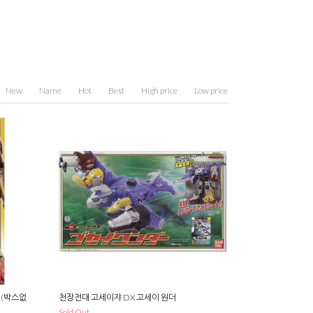
New
Name
Hot
Best
High price
Low price
 (박스없
천장전대 고세이쟈 DX 고세이 원더
Sold Out