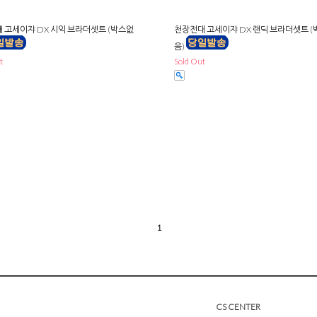
 고세이쟈 DX 시익 브라더셋트 (박스없
천장전대 고세이쟈 DX 랜딕 브라더셋트 
음)
t
Sold Out
1
CS CENTER