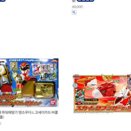
음)
60,000
 파워해방기 텐소우더 & 고세이카드 버클
품)
t