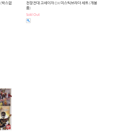
 (박스없
천장전대 고세이쟈 DX 미스틱브라더 세트 (개봉
품)
Sold Out