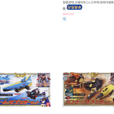
천장전대 고세이쟈 DX 스카익 브라더셋트
음)
Sold Out