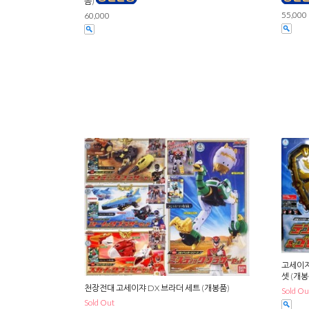
음)
55,000
60,000
고세이져
셋 (개봉
천장전대 고세이쟈 DX 브라더 세트 (개봉품)
Sold Ou
Sold Out