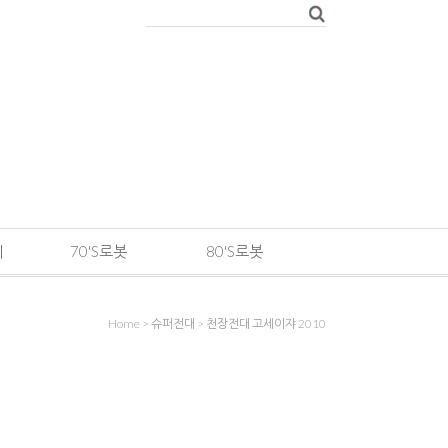
메
70'S로봇
80'S로봇
Home
>
슈퍼전대
>
천장전대 고세이쟈 2010