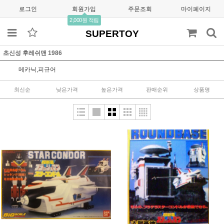
로그인
회원가입
주문조회
마이페이지
2,000원 적립
SUPERTOY
초신성 후레쉬맨 1986
메카닉,피규어
최신순
낮은가격
높은가격
판매순위
상품명