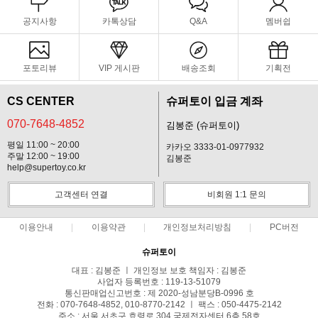
공지사항
카톡상담
Q&A
멤버쉽
포토리뷰
VIP 게시판
배송조회
기획전
CS CENTER
슈퍼토이 입금 계좌
070-7648-4852
김봉준 (슈퍼토이)
평일 11:00 ~ 20:00
카카오 3333-01-0977932
주말 12:00 ~ 19:00
김봉준
help@supertoy.co.kr
고객센터 연결
비회원 1:1 문의
이용안내
이용약관
개인정보처리방침
PC버전
슈퍼토이
대표 : 김봉준 ㅣ 개인정보 보호 책임자 : 김봉준
사업자 등록번호 : 119-13-51079
통신판매업신고번호 : 제 2020-성남분당B-0996 호
전화 : 070-7648-4852, 010-8770-2142 ㅣ 팩스 : 050-4475-2142
주소 : 서울 서초구 효령로 304 국제전자센터 6층 58호