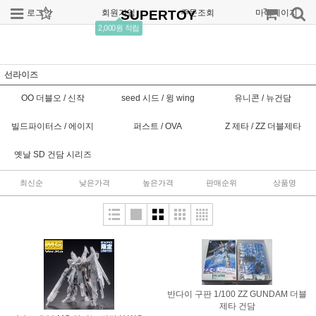
로그인
회원가입
SUPERTOY
주문조회
마이페이지
2,000원 적립
선라이즈
OO 더블오 / 신작
seed 시드 / 윙 wing
유니콘 / 뉴건담
빌드파이터스 / 에이지
퍼스트 / OVA
Z 제타 / ZZ 더블제타
옛날 SD 건담 시리즈
최신순
낮은가격
높은가격
판매순위
상품명
반다이 구판 1/100 ZZ GUNDAM 더블
제타 건담