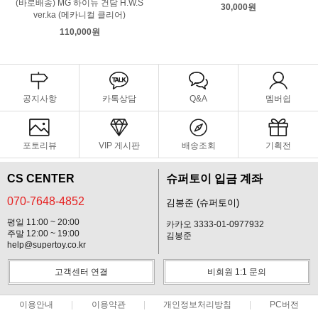
(바로배송) MG 하이뉴 건담 H.W.S
30,000원
ver.ka (메카니컬 클리어)
110,000원
공지사항
카톡상담
Q&A
멤버쉽
포토리뷰
VIP 게시판
배송조회
기획전
CS CENTER
슈퍼토이 입금 계좌
070-7648-4852
김봉준 (슈퍼토이)
평일 11:00 ~ 20:00
카카오 3333-01-0977932
주말 12:00 ~ 19:00
김봉준
help@supertoy.co.kr
고객센터 연결
비회원 1:1 문의
이용안내
이용약관
개인정보처리방침
PC버전