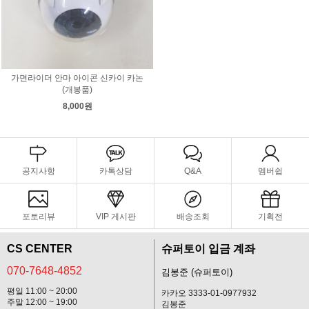
가면라이더 안마 아이콘 신카이 카논
(개봉품)
8,000원
공지사항
카톡상담
Q&A
멤버쉽
포토리뷰
VIP 게시판
배송조회
기획전
CS CENTER
슈퍼토이 입금 계좌
070-7648-4852
김봉준 (슈퍼토이)
평일 11:00 ~ 20:00
카카오 3333-01-0977932
주말 12:00 ~ 19:00
김봉준