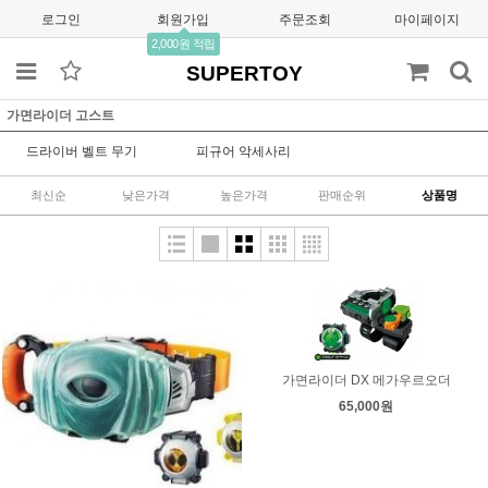
로그인
회원가입
주문조회
마이페이지
2,000원 적립
SUPERTOY
가면라이더 고스트
드라이버 벨트 무기
피규어 악세사리
최신순
낮은가격
높은가격
판매순위
상품명
가면라이더 DX 메가우르오더
65,000원