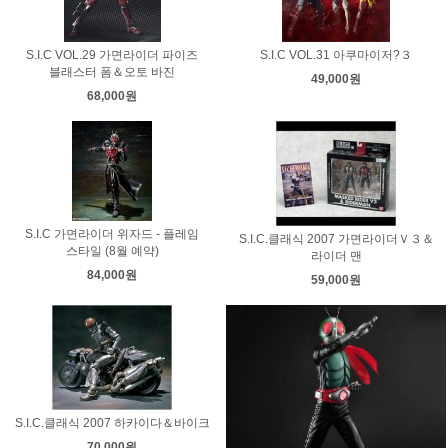
S.I.C VOL.29 가면라이더 파이즈
S.I.C VOL.31 아쿠마이저?３
블래스터 폼＆오토 바진
49,000원
68,000원
S.I.C 가면라이더 위자드 - 플레임
S.I.C.클래식 2007 가면라이더Ｖ３＆
스타일 (8월 예약)
라이더 맨
84,000원
59,000원
S.I.C.클래식 2007 하카이다＆바이크
70,000원