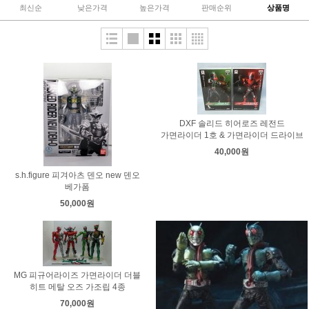
최신순
낮은가격
높은가격
판매순위
상품명
DXF 솔리드 히어로즈 레전드
가면라이더 1호 & 가면라이더 드라이브
40,000원
s.h.figure 피겨아츠 덴오 new 덴오
베가폼
50,000원
MG 피규어라이즈 가면라이더 더블
히트 메탈 오즈 가조립 4종
70,000원