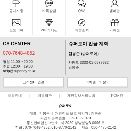
공지사항
카톡상담
Q&A
멤버쉽
포토리뷰
VIP 게시판
배송조회
기획전
CS CENTER
슈퍼토이 입금 계좌
070-7648-4852
김봉준 (슈퍼토이)
평일 11:00 ~ 20:00
카카오 3333-01-0977932
주말 12:00 ~ 19:00
김봉준
help@supertoy.co.kr
고객센터 연결
비회원 1:1 문의
이용안내
이용약관
개인정보처리방침
PC버전
슈퍼토이
대표 : 김봉준 ㅣ 개인정보 보호 책임자 : 김봉준
사업자 등록번호 : 119-13-51079
통신판매업신고번호 : 제 2020-성남분당B-0996 호
전화 : 070-7648-4852, 010-8770-2142 ㅣ 팩스 : 050-4475-2142