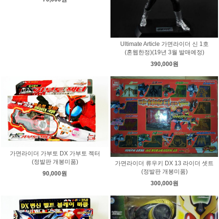
Ultimate Article 가면라이더 신 1호
(혼웹한정)(19년 3월 발매예정)
390,000원
가면라이더 가부토 DX 가부토 젝터
(정발판 개봉미품)
가면라이더 류우키 DX 13 라이더 셋트
(정발판 개봉미품)
90,000원
300,000원