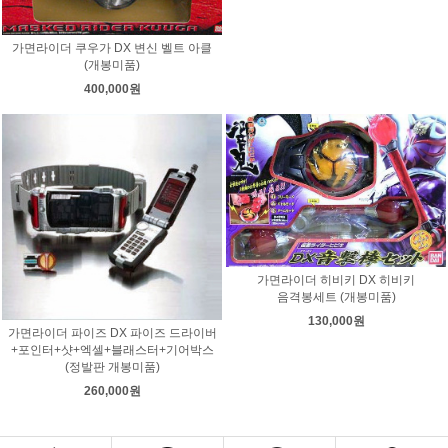
가면라이더 쿠우가 DX 변신 벨트 아클
(개봉미품)
400,000원
가면라이더 히비키 DX 히비키
음격봉세트 (개봉미품)
130,000원
가면라이더 파이즈 DX 파이즈 드라이버
+포인터+샷+엑셀+블래스터+기어박스
(정발판 개봉미품)
260,000원