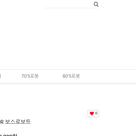
메
70'S로봇
80'S로봇
0
0R 보스로보트