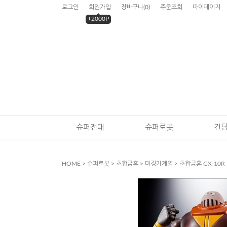
로그인
회원가입
장바구니
(
0
)
주문조회
마이페이지
+2000P
슈퍼전대
슈퍼로봇
건
HOME
>
슈퍼로봇
>
초합금혼
>
마징가계열
> 초합금혼 GX-10