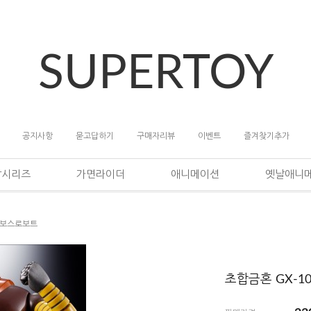
SUPERTOY
공지사항
묻고답하기
구매자리뷰
이벤트
즐겨찾기추가
담시리즈
가면라이더
애니메이션
옛날애니
R 보스로보트
초합금혼 GX-1