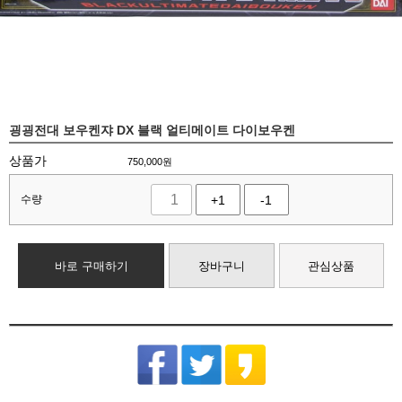
굉굉전대 보우켄쟈 DX 블랙 얼티메이트 다이보우켄
상품가
750,000
원
수량
+1
-1
바로 구매하기
장바구니
관심상품