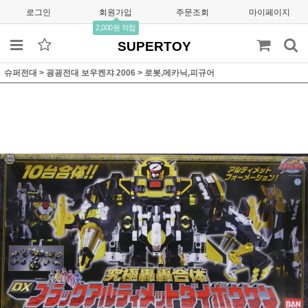
로그인
회원가입
주문조회
마이페이지
2,000원 적립
SUPERTOY
슈퍼전대
>
굉굉전대 보우켄쟈 2006
>
로봇,메카닉,피규어