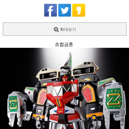
확대보기
초합금혼