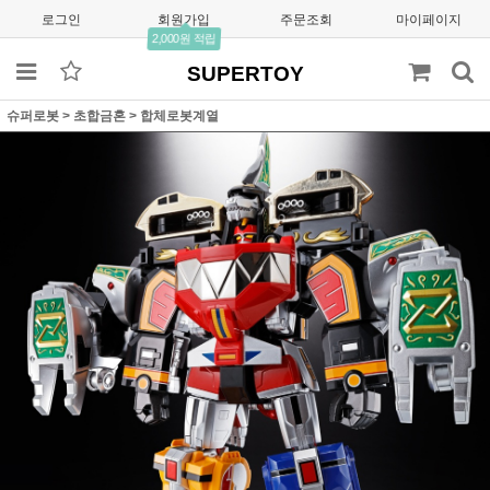
로그인
회원가입
주문조회
마이페이지
2,000원 적립
SUPERTOY
슈퍼로봇
>
초합금혼
>
합체로봇계열