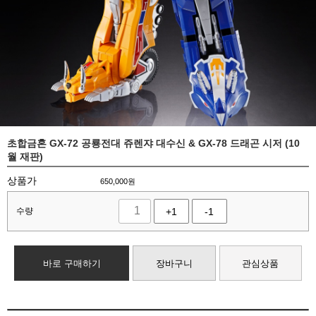
초합금혼 GX-72 공룡전대 쥬렌쟈 대수신 & GX-78 드래곤 시저 (10
월 재판)
상품가
650,000
원
수량
+1
-1
바로 구매하기
장바구니
관심상품