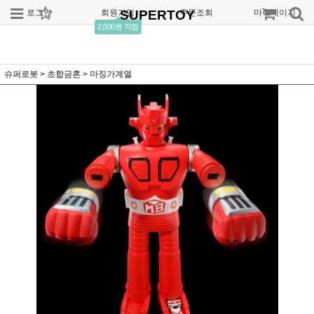
로그인
회원가입
SUPERTOY
주문조회
마이페이지
2,000원 적립
슈퍼로봇
>
초합금혼
>
마징가계열