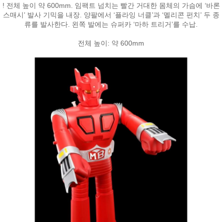
! 전체 높이 약 600mm. 임팩트 넘치는 빨간 거대한 몸체의 가슴에 ‘바론
스매시’ 발사 기믹을 내장. 양팔에서 ‘플라잉 너클’과 ‘멜리콘 펀치’ 두 종
류를 발사한다. 왼쪽 발에는 슈퍼카 ‘마하 트리거’를 수납.
전체 높이: 약 600mm