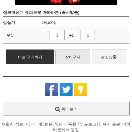
점보머신더 슈퍼로봇 마하바론 (즉시발송)
상품가
250,000
원
수량
+1
-1
바로 구매하기
장바구니
관심상품
확대보기
부활한 점보 머신더 제3탄은 70년대 특촬 TV 프로그램 ‘슈퍼 로봇’ 마하
바론에서 등장