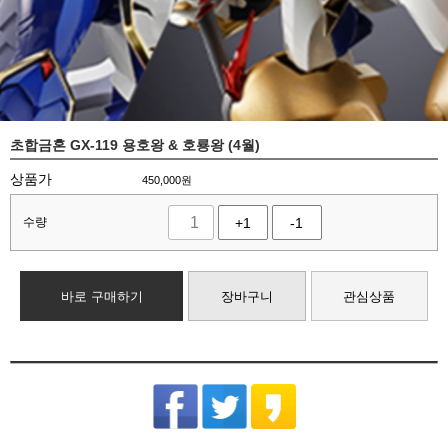
초합금혼 GX-119 용호왕 & 호룡왕 (4월)
상품가
450,000
원
수량
+1
-1
바로 구매하기
장바구니
관심상품