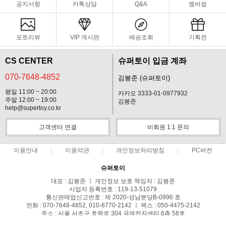
공지사항
카톡상담
Q&A
멤버쉽
포토리뷰
VIP 게시판
배송조회
기획전
CS CENTER
슈퍼토이 입금 계좌
070-7648-4852
김봉준 (슈퍼토이)
평일 11:00 ~ 20:00
카카오 3333-01-0977932
주말 12:00 ~ 19:00
김봉준
help@supertoy.co.kr
고객센터 연결
비회원 1:1 문의
이용안내
이용약관
개인정보처리방침
PC버전
슈퍼토이
대표 : 김봉준 ㅣ 개인정보 보호 책임자 : 김봉준
사업자 등록번호 : 119-13-51079
통신판매업신고번호 : 제 2020-성남분당B-0996 호
전화 : 070-7648-4852, 010-8770-2142 ㅣ 팩스 : 050-4475-2142
주소 : 서울 서초구 효령로 304 국제전자센터 6층 58호