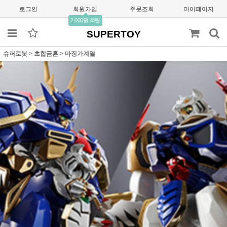
로그인
회원가입
주문조회
마이페이지
2,000원 적립
SUPERTOY
슈퍼로봇
>
초합금혼
>
마징가계열