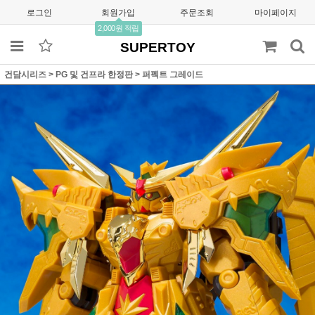
로그인
회원가입
주문조회
마이페이지
2,000원 적립
SUPERTOY
건담시리즈
>
PG 및 건프라 한정판
>
퍼펙트 그레이드