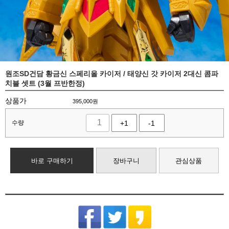
원조SD건담 황금신 스페리올 카이저 / 태양신 갓 카이저 2대신 콤파
치블 셋트 (3월 프반한정)
상품가
395,000
원
수량
+1
-1
바로 구매하기
장바구니
관심상품