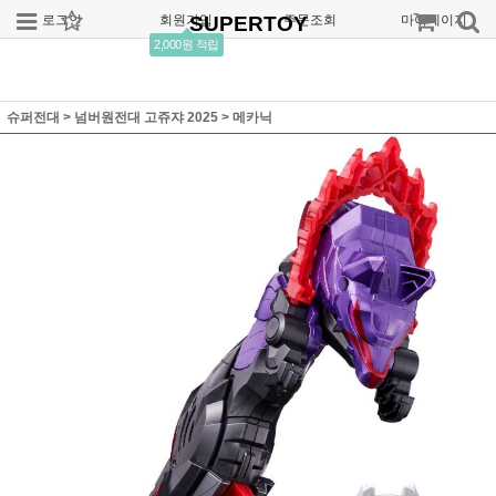
로그인
회원가입
SUPERTOY
주문조회
마이페이지
2,000원 적립
슈퍼전대
>
넘버원전대 고쥬쟈 2025
>
메카닉