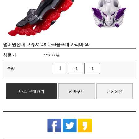
넘버원전대 고쥬쟈 DX 다크울프데 카리바 50
상품가
120,000
원
수량
+1
-1
바로 구매하기
장바구니
관심상품