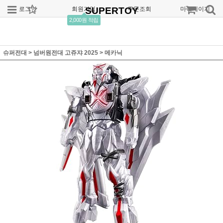
로그인
회원가입
SUPERTOY
주문조회
마이페이지
2,000원 적립
슈퍼전대
>
넘버원전대 고쥬쟈 2025
>
메카닉