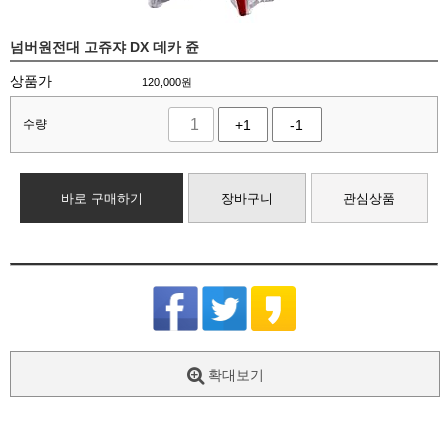
넘버원전대 고쥬쟈 DX 데카 쥰
상품가
120,000
원
수량
+1
-1
바로 구매하기
장바구니
관심상품
확대보기