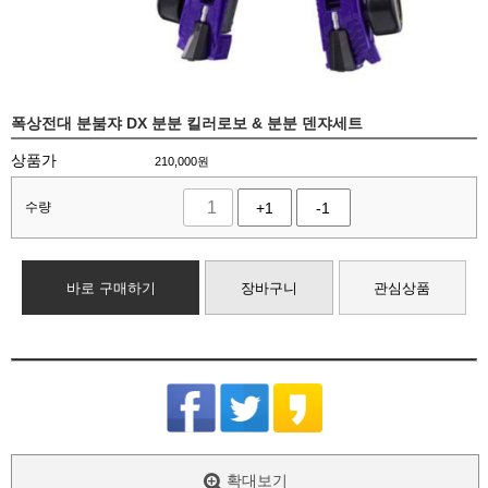
폭상전대 분붐쟈 DX 분분 킬러로보 & 분분 덴쟈세트
상품가
210,000
원
수량
+1
-1
바로 구매하기
장바구니
관심상품
확대보기