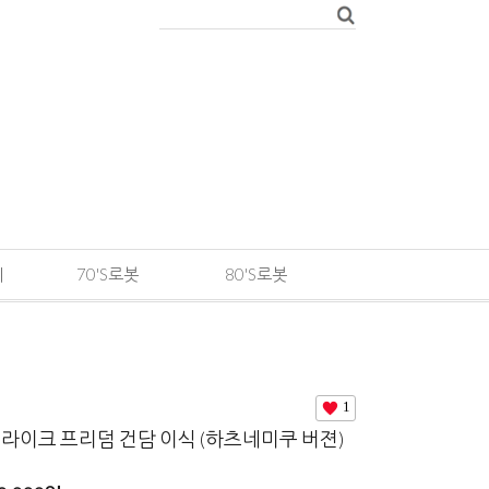
메
70'S로봇
80'S로봇
1
라이크 프리덤 건담 이식 (하츠네미쿠 버젼)