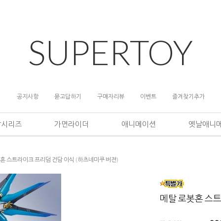
SUPERTOY
공지사항
묻고답하기
구매자리뷰
이벤트
즐겨찾기추가
담시리즈
가면라이더
애니메이션
옛날애니
봇혼
스트라이크 프리덤 건담 이식 (하츠네미쿠 버젼)
메탈 로봇혼
스트