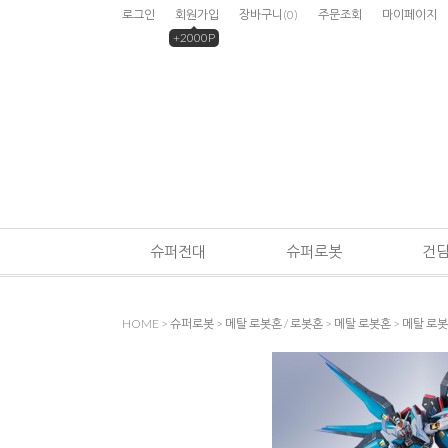
로그인
회원가입
장바구니
(
0
)
주문조회
마이페이지
+2000P
슈퍼전대
슈퍼로봇
건
HOME
>
슈퍼로봇
>
메탈 로봇혼 / 로봇혼
>
메탈 로봇혼
> 메탈 로