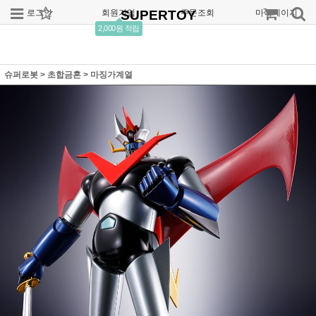
로그인
회원가입
SUPERTOY
주문조회
마이페이지
2,000원 적립
슈퍼로봇
>
초합금혼
>
마징가계열