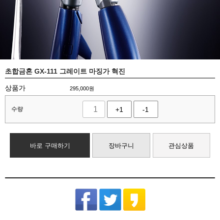
초합금혼 GX-111 그레이트 마징가 혁진
상품가
295,000
원
수량
+1
-1
바로 구매하기
장바구니
관심상품