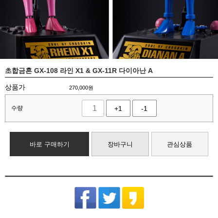
초합금혼 GX-108 라인 X1 & GX-11R 다이아난 A
상품가
270,000
원
수량
+1
-1
바로 구매하기
장바구니
관심상품