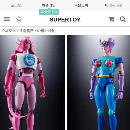
로그인
회원가입
주문조회
마이페이지
2,000원 적립
SUPERTOY
슈퍼로봇
>
초합금혼
>
마징가계열