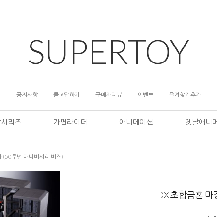
SUPERTOY
공지사항
묻고답하기
구매자리뷰
이벤트
즐겨찾기추가
담시리즈
가면라이더
애니메이션
옛날애니
가 (50주년 애니버서리 버젼)
DX 초합금혼 마