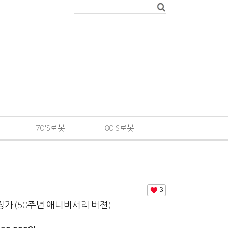
메
70'S로봇
80'S로봇
3
징가 (50주년 애니버서리 버젼)