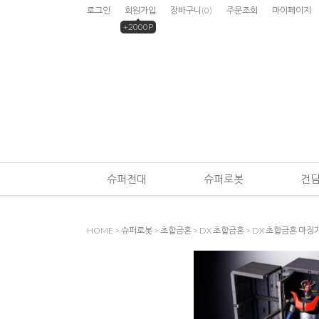
로그인
회원가입
장바구니
(
0
)
주문조회
마이페이지
+2000P
슈퍼전대
슈퍼로봇
건
HOME
>
슈퍼로봇
>
초합금혼
>
DX 초합금혼
> DX 초합금혼 마징