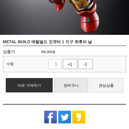
METAL BUILD 메탈빌드 진겟타 1 지구 최후의 날
상품가
450,000
원
수량
+1
-1
바로 구매하기
장바구니
관심상품