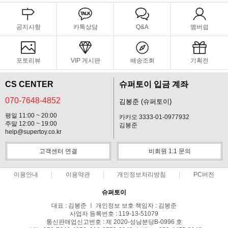
공지사항
카톡상담
Q&A
멤버쉽
포토리뷰
VIP 게시판
배송조회
기획전
CS CENTER
슈퍼토이 입금 계좌
070-7648-4852
김봉준 (슈퍼토이)
평일 11:00 ~ 20:00
카카오 3333-01-0977932
주말 12:00 ~ 19:00
김봉준
help@supertoy.co.kr
고객센터 연결
비회원 1:1 문의
이용안내
이용약관
개인정보처리방침
PC버전
슈퍼토이
대표 : 김봉준 ㅣ 개인정보 보호 책임자 : 김봉준
사업자 등록번호 : 119-13-51079
통신판매업신고번호 : 제 2020-성남분당B-0996 호