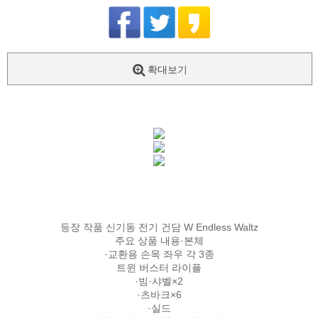
확대보기
등장
작품
신
기동
전기
건담
W
Endless
Waltz
주요
상품 내용
·
본체
·교환용
손목
좌우
각
3종
트윈
버스터
라이플
·빔·샤벨
×
2
·
츠바크
×
6
·실드