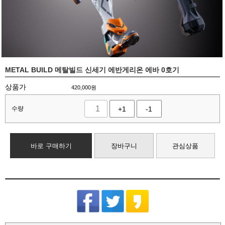
METAL BUILD 메탈빌드 신세기 에반게리온 에바 0호기
상품가
420,000
원
수량
+1
-1
바로 구매하기
장바구니
관심상품