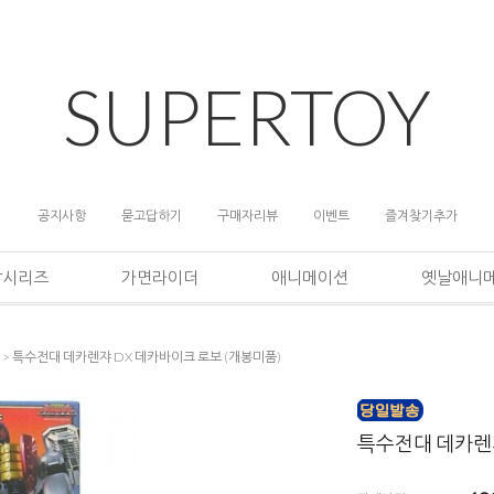
SUPERTOY
공지사항
묻고답하기
구매자리뷰
이벤트
즐겨찾기추가
담시리즈
가면라이더
애니메이션
옛날애니
> 특수전대 데카렌쟈 DX 데카바이크 로보 (개봉미품)
특수전대 데카렌쟈