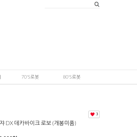
메
70'S로봇
80'S로봇
3
 DX 데카바이크 로보 (개봉미품)