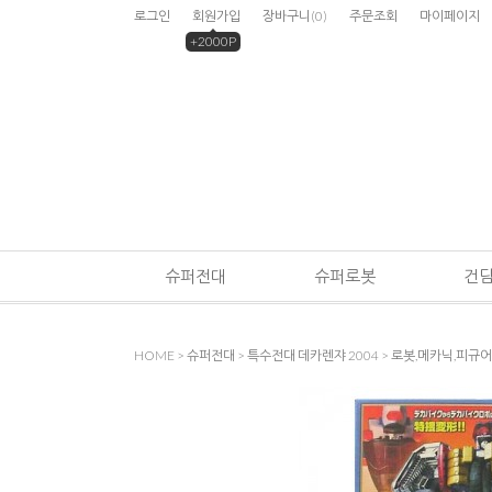
로그인
회원가입
장바구니
(
0
)
주문조회
마이페이지
+2000P
슈퍼전대
슈퍼로봇
건
HOME
>
슈퍼전대
>
특수전대 데카렌쟈 2004
>
로봇,메카닉,피규어