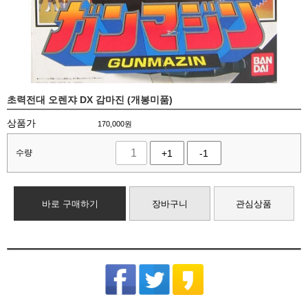
초력전대 오렌쟈 DX 감마진 (개봉미품)
상품가
170,000
원
수량
+1
-1
바로 구매하기
장바구니
관심상품