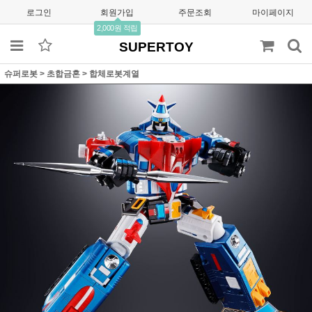
로그인
회원가입
주문조회
마이페이지
2,000원 적립
SUPERTOY
슈퍼로봇
>
초합금혼
>
합체로봇계열