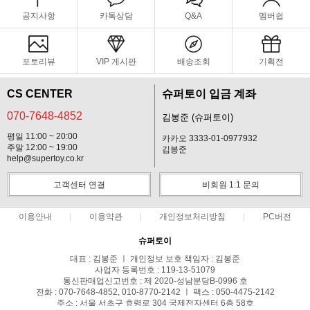
공지사항
카톡상담
Q&A
멤버쉽
포토리뷰
VIP 게시판
배송조회
기획전
CS CENTER
슈퍼토이 입금 계좌
070-7648-4852
김봉준 (슈퍼토이)
평일 11:00 ~ 20:00
카카오 3333-01-0977932
주말 12:00 ~ 19:00
김봉준
help@supertoy.co.kr
고객센터 연결
비회원 1:1 문의
이용안내
이용약관
개인정보처리방침
PC버전
슈퍼토이
대표 : 김봉준 ㅣ 개인정보 보호 책임자 : 김봉준
사업자 등록번호 : 119-13-51079
통신판매업신고번호 : 제 2020-성남분당B-0996 호
전화 : 070-7648-4852, 010-8770-2142 ㅣ 팩스 : 050-4475-2142
주소 : 서울 서초구 효령로 304 국제전자센터 6층 58호