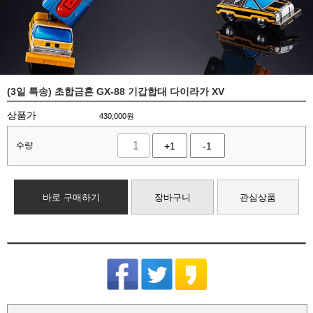
(3일 특송) 초합금혼 GX-88 기갑합대 다이라가 XV
상품가
430,000
원
수량
+1
-1
바로 구매하기
장바구니
관심상품