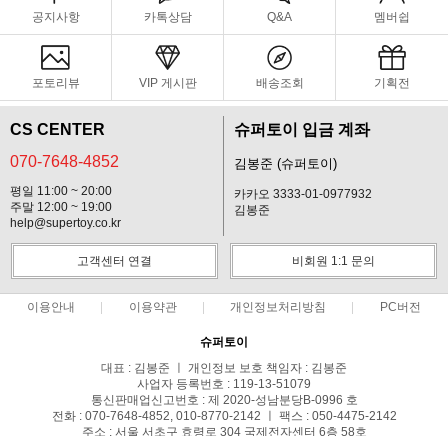
공지사항
카톡상담
Q&A
멤버쉽
포토리뷰
VIP 게시판
배송조회
기획전
CS CENTER
슈퍼토이 입금 계좌
070-7648-4852
김봉준 (슈퍼토이)
평일 11:00 ~ 20:00
카카오 3333-01-0977932
주말 12:00 ~ 19:00
김봉준
help@supertoy.co.kr
고객센터 연결
비회원 1:1 문의
이용안내
이용약관
개인정보처리방침
PC버전
슈퍼토이
대표 : 김봉준 ㅣ 개인정보 보호 책임자 : 김봉준
사업자 등록번호 : 119-13-51079
통신판매업신고번호 : 제 2020-성남분당B-0996 호
전화 : 070-7648-4852, 010-8770-2142 ㅣ 팩스 : 050-4475-2142
주소 : 서울 서초구 효령로 304 국제전자센터 6층 58호