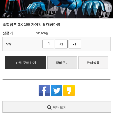
초합금혼 GX-100 가이킹 & 대공마룡
상품가
880,000
원
수량
+1
-1
바로 구매하기
장바구니
관심상품
확대보기