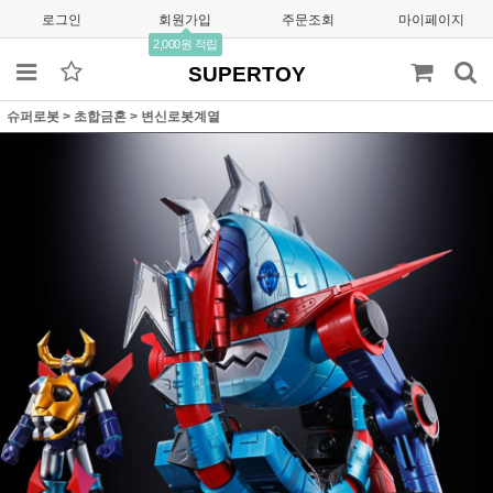
로그인
회원가입
주문조회
마이페이지
2,000원 적립
SUPERTOY
슈퍼로봇
>
초합금혼
>
변신로봇계열