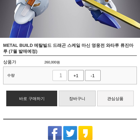
METAL BUILD 메탈빌드 드래곤 스케일 마신 영웅전 와타루 류진마
루 (7월 발매예정)
상품가
260,000
원
수량
+1
-1
바로 구매하기
장바구니
관심상품