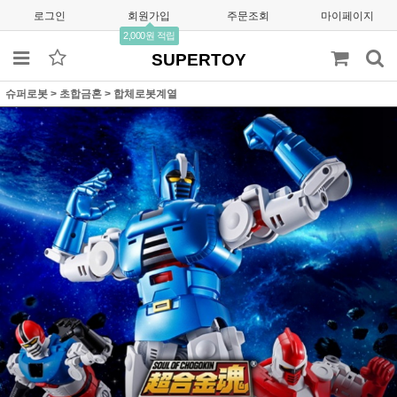
로그인
회원가입
주문조회
마이페이지
2,000원 적립
SUPERTOY
슈퍼로봇
>
초합금혼
>
합체로봇계열