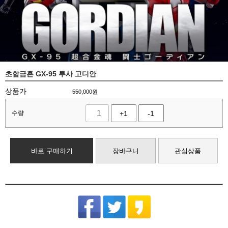
초합금혼 GX-95 투사 고디안
상품가
550,000
원
수량
+1
-1
바로 구매하기
장바구니
관심상품