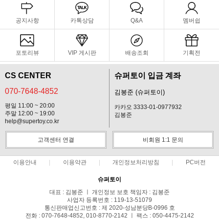
공지사항
카톡상담
Q&A
멤버쉽
포토리뷰
VIP 게시판
배송조회
기획전
CS CENTER
슈퍼토이 입금 계좌
070-7648-4852
김봉준 (슈퍼토이)
평일 11:00 ~ 20:00
카카오 3333-01-0977932
주말 12:00 ~ 19:00
김봉준
help@supertoy.co.kr
고객센터 연결
비회원 1:1 문의
이용안내
이용약관
개인정보처리방침
PC버전
슈퍼토이
대표 : 김봉준 ㅣ 개인정보 보호 책임자 : 김봉준
사업자 등록번호 : 119-13-51079
통신판매업신고번호 : 제 2020-성남분당B-0996 호
전화 : 070-7648-4852, 010-8770-2142 ㅣ 팩스 : 050-4475-2142