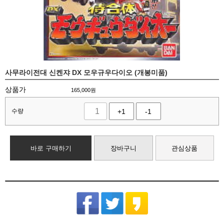
사무라이전대 신켄쟈 DX 모우규우다이오 (개봉미품)
상품가
165,000
원
수량
+1
-1
바로 구매하기
장바구니
관심상품