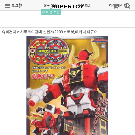
로그인
회원가입
SUPERTOY
주문조회
마이페이지
2,000원 적립
슈퍼전대
>
사무라이전대 신켄쟈 2009
>
로봇,메카닉,피규어