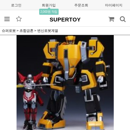
로그인
회원가입
주문조회
마이페이지
2,000원 적립
SUPERTOY
슈퍼로봇
>
초합금혼
>
변신로봇계열