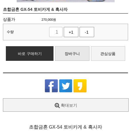
초합금혼 GX-54 토비카게 & 흑사자
상품가
270,000
원
수량
+1
-1
바로 구매하기
장바구니
관심상품
확대보기
초합금혼 GX-54 토비카게 & 흑사자