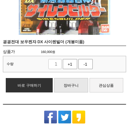
굉굉전대 보우켄쟈 DX 사이렌빌더 (개봉미품)
상품가
160,000
원
수량
+1
-1
바로 구매하기
장바구니
관심상품