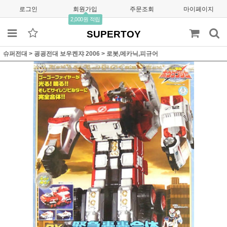
로그인
회원가입
주문조회
마이페이지
2,000원 적립
SUPERTOY
슈퍼전대
>
굉굉전대 보우켄쟈 2006
>
로봇,메카닉,피규어