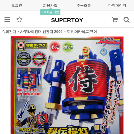
로그인
회원가입
주문조회
마이페이지
2,000원 적립
SUPERTOY
슈퍼전대
>
사무라이전대 신켄쟈 2009
>
로봇,메카닉,피규어