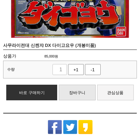
사무라이전대 신켄쟈 DX 다이고요우 (개봉미품)
상품가
85,000
원
수량
+1
-1
바로 구매하기
장바구니
관심상품