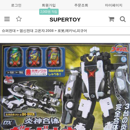
로그인
회원가입
주문조회
마이페이지
2,000원 적립
SUPERTOY
슈퍼전대
>
염신전대 고온쟈 2008
>
로봇,메카닉,피규어