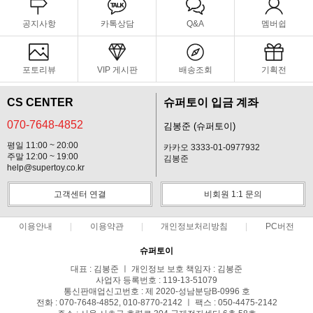
공지사항
카톡상담
Q&A
멤버쉽
포토리뷰
VIP 게시판
배송조회
기획전
CS CENTER
슈퍼토이 입금 계좌
070-7648-4852
김봉준 (슈퍼토이)
평일 11:00 ~ 20:00
카카오 3333-01-0977932
주말 12:00 ~ 19:00
김봉준
help@supertoy.co.kr
고객센터 연결
비회원 1:1 문의
이용안내
이용약관
개인정보처리방침
PC버전
슈퍼토이
대표 : 김봉준 ㅣ 개인정보 보호 책임자 : 김봉준
사업자 등록번호 : 119-13-51079
통신판매업신고번호 : 제 2020-성남분당B-0996 호
전화 : 070-7648-4852, 010-8770-2142 ㅣ 팩스 : 050-4475-2142