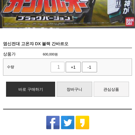
염신전대 고온쟈 DX 블랙 간바르오
상품가
600,000
원
수량
+1
-1
바로 구매하기
장바구니
관심상품