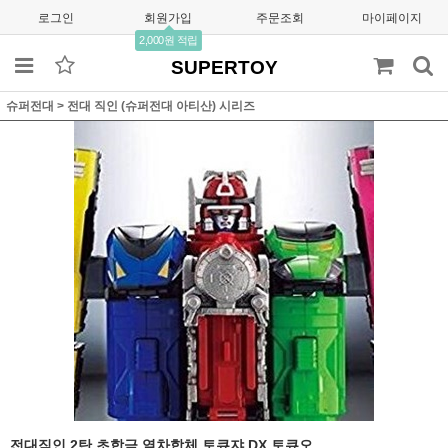
로그인
회원가입
주문조회
마이페이지
2,000원 적립
SUPERTOY
슈퍼전대
>
전대 직인 (슈퍼전대 아티산) 시리즈
전대직인 2탄 초합금 열차합체 토큐쟈 DX 토큐오