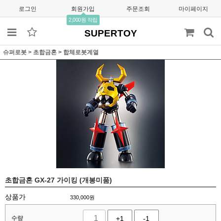
로그인
회원가입
주문조회
마이페이지
2,000원 적립
SUPERTOY
슈퍼로봇
>
초합금혼
>
합체로봇계열
초합금혼 GX-27 가이킹 (개봉미품)
상품가
330,000
원
수량
+1
-1