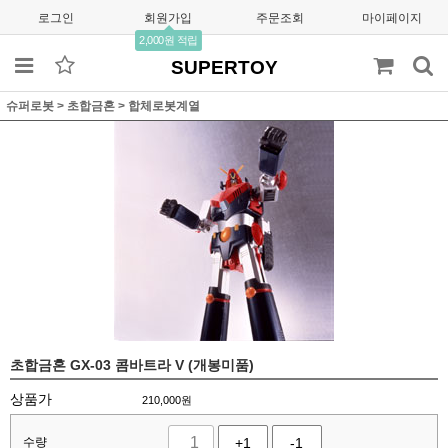
로그인
회원가입
주문조회
마이페이지
2,000원 적립
SUPERTOY
슈퍼로봇
>
초합금혼
>
합체로봇계열
초합금혼 GX-03 콤바트라 V (개봉미품)
상품가
210,000
원
수량
+1
-1