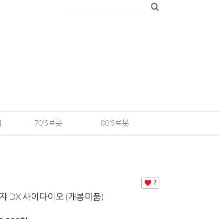
메
70'S로봇
80'S로봇
2
 DX 사이다이오 (개봉미품)