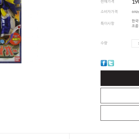
19
판매가격
소비자가격
192
한국
특이사항
조종
수량