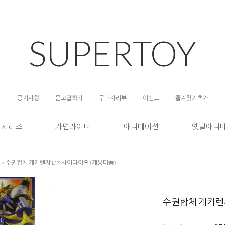
SUPERTOY
공지사항
묻고답하기
구매자리뷰
이벤트
즐겨찾기추가
담시리즈
가면라이더
애니메이션
옛날애니
> 수권합체 게키렌쟈 DX 사이다이오 (개봉미품)
수권합체 게키렌쟈