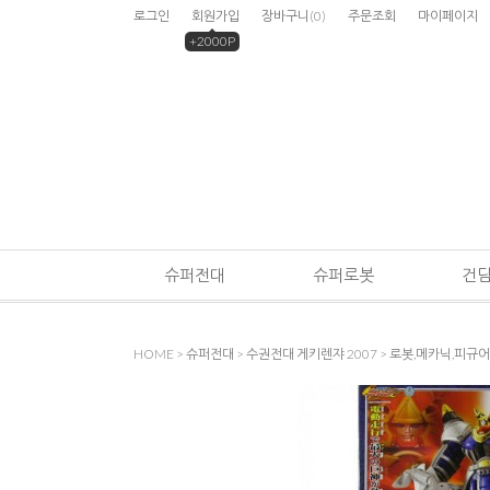
로그인
회원가입
장바구니
(
0
)
주문조회
마이페이지
+2000P
슈퍼전대
슈퍼로봇
건
HOME
>
슈퍼전대
>
수권전대 게키렌쟈 2007
>
로봇,메카닉,피규어