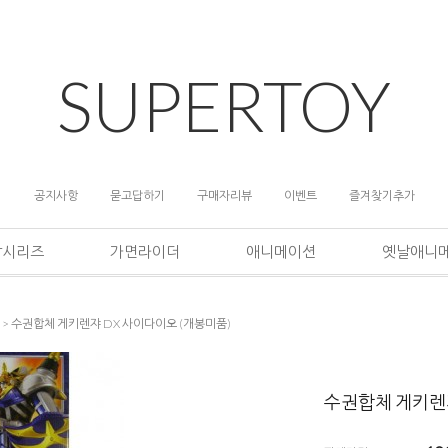
SUPERTOY
공지사항
묻고답하기
구매자리뷰
이벤트
즐겨찾기추가
담시리즈
가면라이더
애니메이션
옛날애니
> 수권합체 게키렌쟈 DX 사이다이오 (개봉미품)
수권합체 게키렌쟈