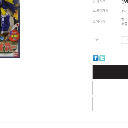
19
판매가격
소비자가격
192
한국
특이사항
조종
수량