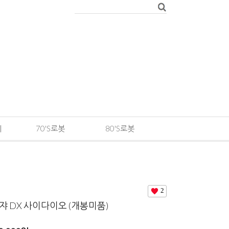
메
70'S로봇
80'S로봇
2
 DX 사이다이오 (개봉미품)