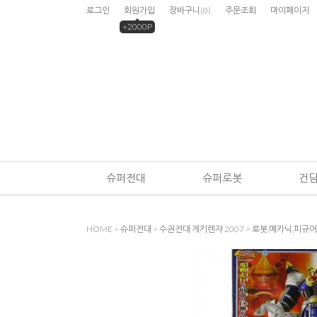
로그인
회원가입
장바구니
(
0
)
주문조회
마이페이지
+2000P
슈퍼전대
슈퍼로봇
건
HOME
>
슈퍼전대
>
수권전대 게키렌쟈 2007
>
로봇,메카닉,피규어