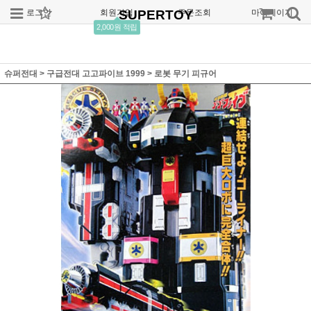
로그인
회원가입
SUPERTOY
주문조회
마이페이지
2,000원 적립
슈퍼전대
>
구급전대 고고파이브 1999
>
로봇 무기 피규어