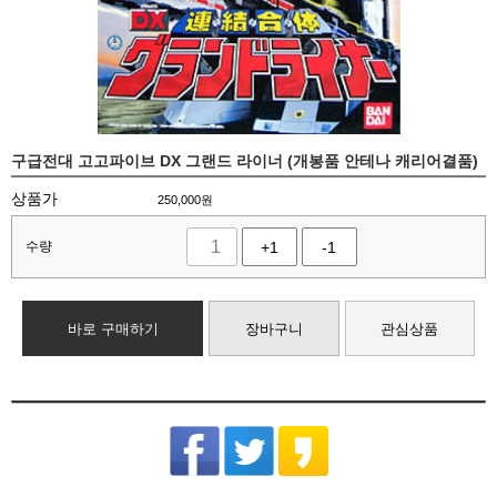
구급전대 고고파이브 DX 그랜드 라이너 (개봉품 안테나 캐리어결품)
상품가
250,000
원
수량
+1
-1
바로 구매하기
장바구니
관심상품