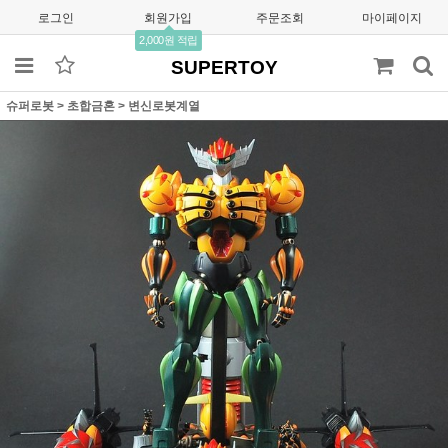
로그인
회원가입
주문조회
마이페이지
2,000원 적립
SUPERTOY
슈퍼로봇
>
초합금혼
>
변신로봇계열