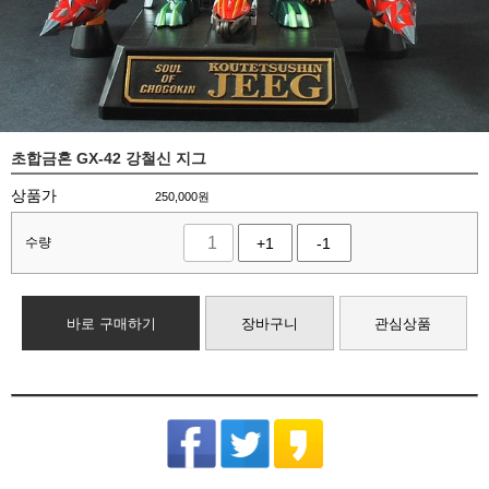
초합금혼 GX-42 강철신 지그
상품가
250,000
원
수량
+1
-1
바로 구매하기
장바구니
관심상품