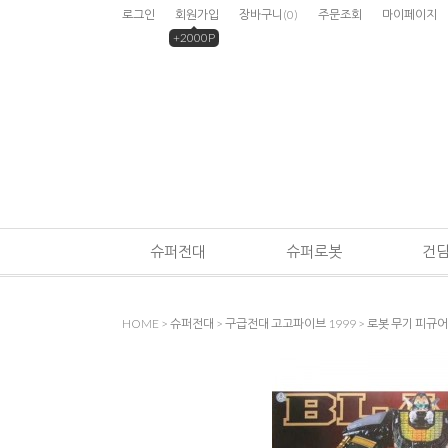
로그인
회원가입
장바구니
(
0
)
주문조회
마이페이지
+2000P
슈퍼전대
슈퍼로봇
건
HOME
>
슈퍼전대
>
구급전대 고고파이브 1999
>
로봇 무기 피규어