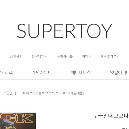
SUPERTOY
공지사항
묻고답하기
구매자리뷰
이벤트
즐겨찾기추가
담시리즈
가면라이더
애니메이션
옛날애니
> 구급전대 고고파이브 DX 블랙 맥스 빅토리 로보 (개봉미품)
구급전대 고고파이