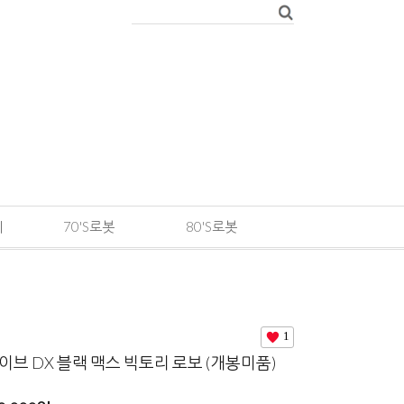
메
70'S로봇
80'S로봇
1
브 DX 블랙 맥스 빅토리 로보 (개봉미품)