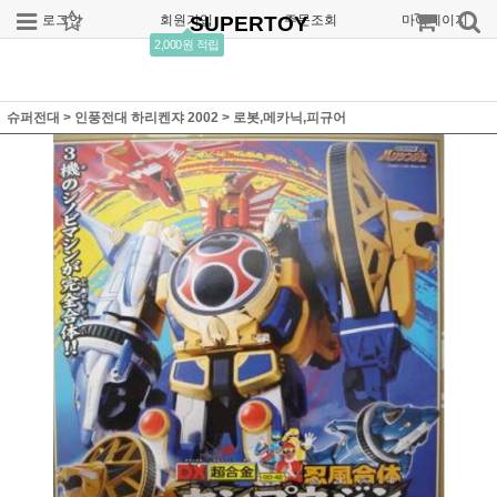
로그인
회원가입
SUPERTOY
주문조회
마이페이지
2,000원 적립
슈퍼전대
>
인풍전대 하리켄쟈 2002
>
로봇,메카닉,피규어