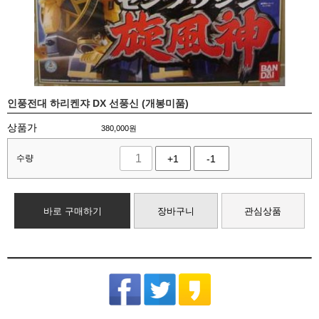
인풍전대 하리켄쟈 DX 선풍신 (개봉미품)
상품가
380,000
원
수량
+1
-1
바로 구매하기
장바구니
관심상품