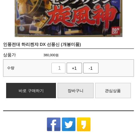
인풍전대 하리켄쟈 DX 선풍신 (개봉미품)
상품가
380,000
원
수량
+1
-1
바로 구매하기
장바구니
관심상품