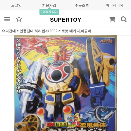
로그인
회원가입
주문조회
마이페이지
2,000원 적립
SUPERTOY
슈퍼전대
>
인풍전대 하리켄쟈 2002
>
로봇,메카닉,피규어