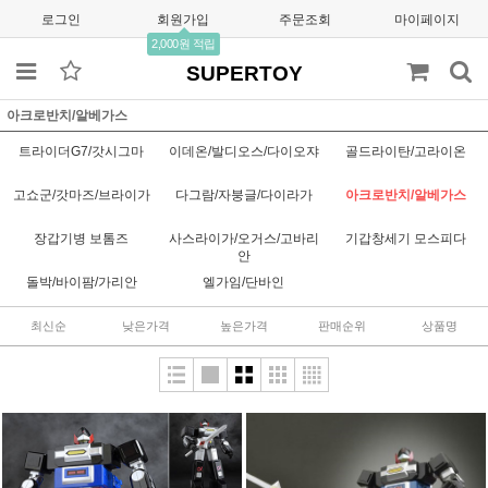
로그인
회원가입
주문조회
마이페이지
2,000원 적립
SUPERTOY
아크로반치/알베가스
트라이더G7/갓시그마
이데온/발디오스/다이오쟈
골드라이탄/고라이온
고쇼군/갓마즈/브라이가
다그람/자붕글/다이라가
아크로반치/알베가스
장갑기병 보톰즈
사스라이가/오거스/고바리
기갑창세기 모스피다
안
돌박/바이팜/가리안
엘가임/단바인
최신순
낮은가격
높은가격
판매순위
상품명